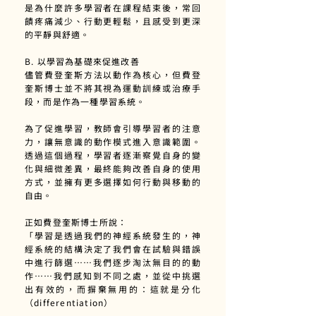
是為什麼許多學習者在課程結束後，常回
饋疼痛減少、行動更輕鬆，且感受到更深
的平靜與舒適。
B. 以學習為基礎來促進改善
儘管費登奎斯方法以動作為核心，但費登
奎斯博士並不將其視為運動訓練或治療手
段，而是作為一種學習系統。
為了促進學習，教師會引導學習者的注意
力，讓無意識的動作模式進入意識範圍。
透過這個過程，學習者逐漸察覺自身的變
化與細微差異，最終能夠改善自身的使用
方式，並擁有更多選擇如何行動與移動的
自由。
正如費登奎斯博士所說：
「學習是透過我們的神經系統發生的，神
經系統的結構決定了我們會在試驗與錯誤
中進行篩選……我們逐步淘汰無目的的動
作……我們感知到不同之處，並從中挑選
出有效的，而摒棄無用的：這就是分化
（differentiation）