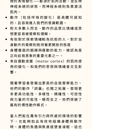
微的表情變化——都源於肌肉活動，並反映
神經系統的狀態，而神經系統則負責激活
肌肉。
動作（包括呼吸的變化）是具體可感知
的，且容易進入我們的意識範圍。
對大多數人而言，動作的品質比情緒或思
想更容易被覺察和理解。
有些對於探索情緒較為抗拒的人，對於自
身動作的覺察則抱持著更開放的態度
身體層面的鍛鍊與運動的能力，被認為是
正向自我意象的重要元素之一。
來自運動皮層（motor cortex）的肌肉使
用的變化，和我們的思想與情緒會交互影
響。
隨著學習者發展出更高的自我覺察能力，
他們的動作「詞彙」也隨之拓展，發現更
多更具功能性、多樣性、精確性、可逆性
與力量的可能性。簡而言之，他們突破了
舊有的慣性動作模式。
當人們能在萬有引力與所處的環境的影響
下，也能夠如此有效地組織身體與動作
時，身體的負擔與焦慮感便會減輕，這也