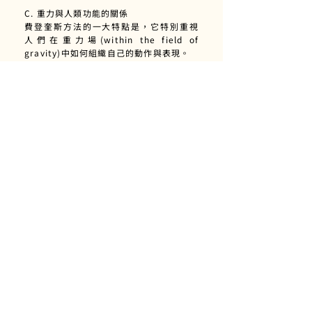
C. 重力與人類功能的關係
費登奎斯方法的一大特點是，它特別重視
人們在重力場(within the field of
gravity)中如何組織自己的動作與表現。
隨著學習者發展出對骨骼的覺察能力，他
們會逐步學習到如何更高效地利用地面反
作用力，並感知自身的中軸與重力的關
係，從而減少不必要的肌肉用力與關節中
的剪力(shearing forces in their
joints)。這些改變能帶來更強的耐力與更
自由的動作表現。
費登奎斯博士將在環境中實現高效運動的
三大要素歸納為：
時機（Timing）——動作的節奏與時序
方向（Orientation）——身體在空間中的
定位與排列
操控（Manipulation）——神經系統感知
環境並通過肌肉運動來「操控」骨骼
這些元素相互作用，使個體能夠更流暢、
更輕鬆地與環境互動。