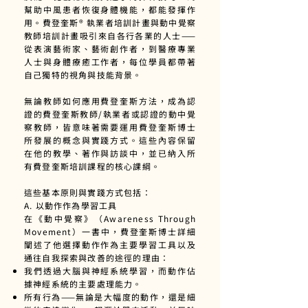
幫助中風患者恢復身體機能，都能發揮作
用。費登奎斯® 執業者培訓計畫與動中覺察
教師培訓計畫吸引來自各行各業的人士——
從表演藝術家、藝術創作者，到醫療專業
人士與身體療癒工作者，每位學員都帶著
自己獨特的視角與技能背景。
無論教師如何應用費登奎斯方法，成為認
證的費登奎斯教師/執業者或認證的動中覺
察教師，皆意味著需要運用費登奎斯博士
所發展的概念與實踐方式。這些內容保留
在他的教學、著作與訪談中，並已納入所
有費登奎斯培訓課程的核心課綱。
這些基本原則與實踐方式包括：
A. 以動作作為學習工具
在《動中覺察》（Awareness Through
Movement）一書中，費登奎斯博士詳細
闡述了他選擇動作作為主要學習工具以及
通往自我探索與改善的途徑的理由：
我們透過大腦與神經系統學習，而動作佔
據神經系統的主要處理能力。
所有行為——無論是大幅度的動作，還是細