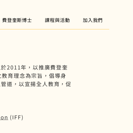
費登奎斯博士
課程與活動
加入我們
於2011年，以推廣費登奎
hod）之教育理念為宗旨，倡導身
之管道，以宣揚全⼈教育，促
ion
(IFF)