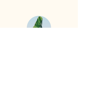
贊助會員
認同本會宗旨，願意每年贊助本會
工作且無意參與會務(如不克參與開
會，並無意於會員大會中行使權利)
之團體、個人及正在接受費登奎斯
師資培訓之學員，為贊助會員
台灣費登奎斯教育協會
台內社字第1000254533號